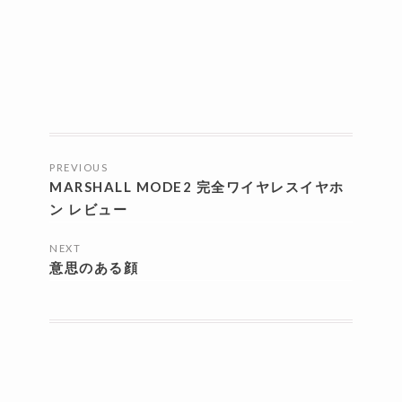
投
PREVIOUS
稿
MARSHALL MODE2 完全ワイヤレスイヤホ
ナ
ン レビュー
ビ
NEXT
意思のある顔
ゲ
ー
シ
ョ
ン