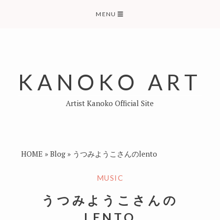
Skip
MENU
☰
to
content
KANOKO ART
Artist Kanoko Official Site
HOME
»
Blog
»
うつみようこさんのlento
MUSIC
うつみようこさんの
LENTO