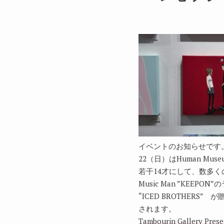
イベントのお知らせです
22（日）はHuman M
若干
14
才にして、数多く
Music Man ”
KEEPON
”
の
“ICED BROTHERS”
が贈
されます。
Tambourin Gallery Pr