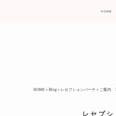
Skip
to
HOME
content
HOME
»
Blog
»
レセプションパーティご案内 7/2
レセプシ