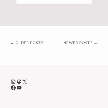
投
← OLDER POSTS
NEWER POSTS →
稿
ナ
ビ
ゲ
Instagram
Threads
X
ー
Facebook
YouTube
シ
ョ