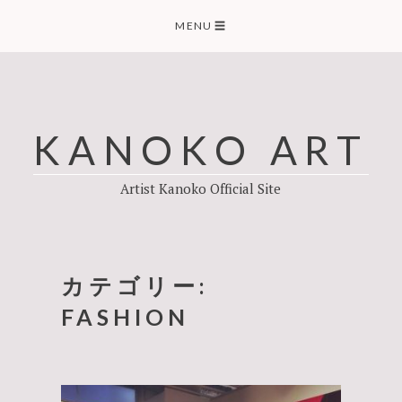
Skip
MENU
☰
to
content
KANOKO ART
Artist Kanoko Official Site
カテゴリー:
FASHION