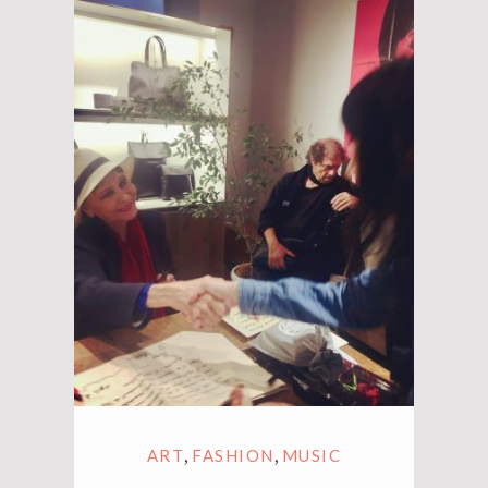
,
,
ART
FASHION
MUSIC