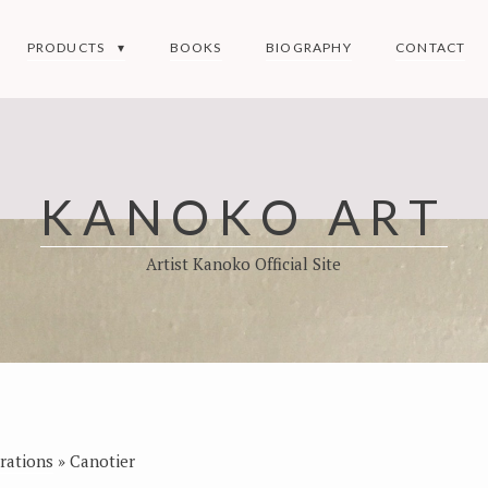
PRODUCTS
BOOKS
BIOGRAPHY
CONTACT
KANOKO ART
Artist Kanoko Official Site
trations
»
Canotier