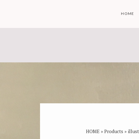
Skip
to
HOME
content
HOME
»
Products
»
illus