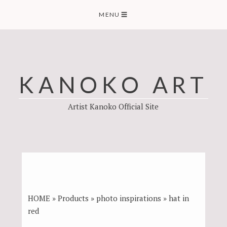
Skip
MENU
☰
to
content
KANOKO ART
Artist Kanoko Official Site
HOME
»
Products
»
photo inspirations
»
hat in
red