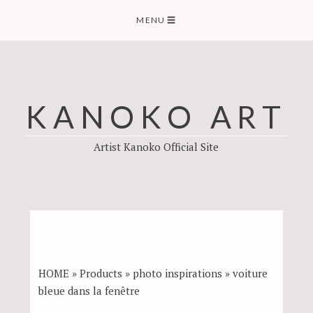
Skip
MENU
☰
to
content
KANOKO ART
Artist Kanoko Official Site
HOME
»
Products
»
photo inspirations
»
voiture
bleue dans la fenêtre