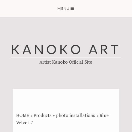
Skip
MENU
☰
to
content
KANOKO ART
Artist Kanoko Official Site
HOME
»
Products
»
photo installations
»
Blue
Velvet-7