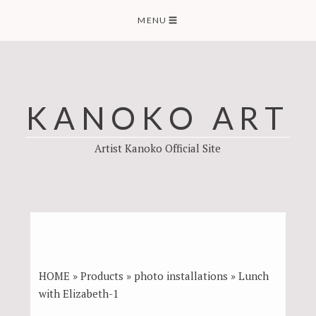
Skip
MENU
☰
to
content
KANOKO ART
Artist Kanoko Official Site
HOME
»
Products
»
photo installations
»
Lunch
with Elizabeth-1