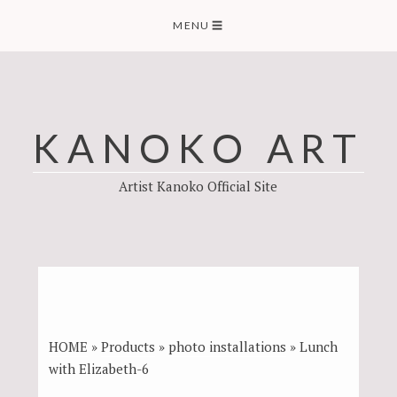
Skip
MENU
☰
to
content
KANOKO ART
Artist Kanoko Official Site
HOME
»
Products
»
photo installations
»
Lunch
with Elizabeth-6