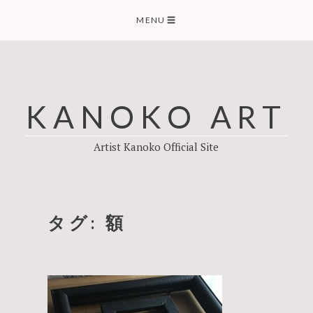
Skip
MENU
☰
to
content
KANOKO ART
Artist Kanoko Official Site
タグ:
額