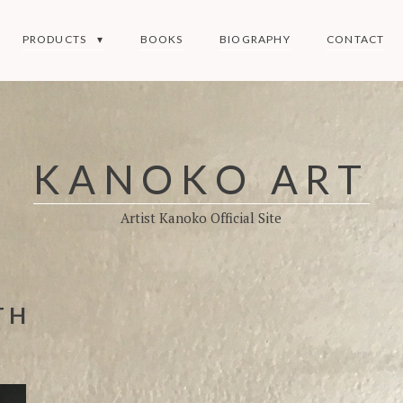
PRODUCTS
BOOKS
BIOGRAPHY
CONTACT
KANOKO ART
Artist Kanoko Official Site
TH