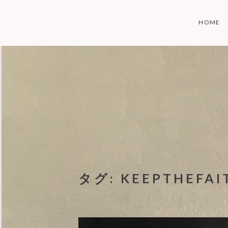
Skip
to
HOME
content
タグ:
KEEPTHEFAI