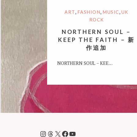
,
,
,
ART
FASHION
MUSIC
UK
ROCK
NORTHERN SOUL –
KEEP THE FAITH – 新
作追加
NORTHERN SOUL – KEE…
Instagram
Threads
X
Facebook
YouTube