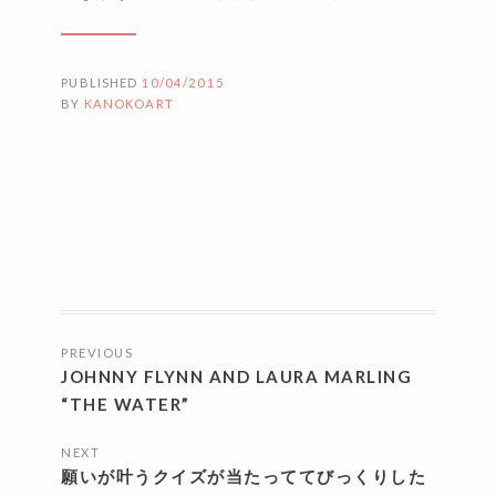
PUBLISHED
10/04/2015
BY
KANOKOART
投
PREVIOUS
稿
JOHNNY FLYNN AND LAURA MARLING
ナ
“THE WATER”
ビ
NEXT
願いが叶うクイズが当たっててびっくりした
ゲ