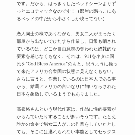
です。だから、はっきりしたベッドシーンよりず
っとエロティックなのです！（部屋の隅っこにあ
るベッドの中だから小さくしか映ってない）
恋人同士の様でありながら、男女二人がまったく
部屋から出ないでひたすら作業し、日常も晒され
ているのは、どこか自由意志の奪われた奴隷的な
要素を感じなくもなく、それは、911をネタに国
民を”God Bless America”のもと、思うように操っ
て来たアメリカ合衆国の状態に見えなくもない。
さらに言うと、作業しているのは日本人である事
から、結局アメリカの言いなりに飼いならされた
日本を象徴しているようでもありました。
高嶺格さんという現代作家は、作品に性的要素が
からんでいたりすることが多いそうです。たとえ
誰かの命令で男女二人がこの作業をしていたとし
ても、そこには逃れられない本能としてセックス