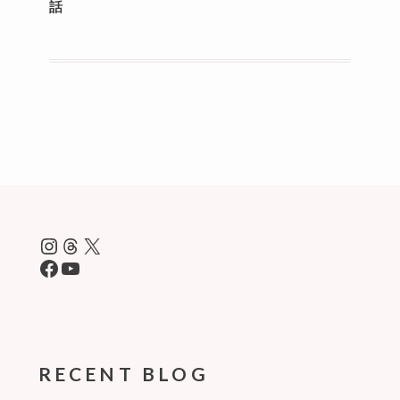
話
ー
シ
ョ
ン
Instagram
Threads
X
Facebook
YouTube
RECENT BLOG