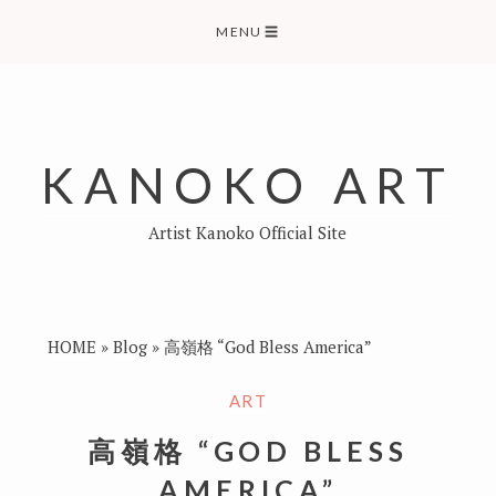
Skip
MENU
☰
to
content
KANOKO ART
Artist Kanoko Official Site
HOME
»
Blog
»
高嶺格 “God Bless America”
ART
高嶺格 “GOD BLESS
AMERICA”