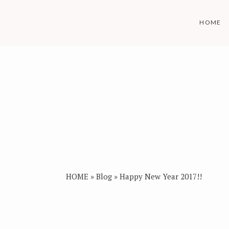
Skip
to
HOME
content
HOME
»
Blog
»
Happy New Year 2017!!