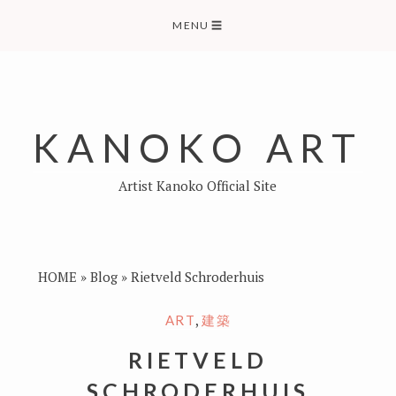
Skip
MENU
☰
to
content
KANOKO ART
Artist Kanoko Official Site
HOME
»
Blog
»
Rietveld Schroderhuis
,
ART
建築
RIETVELD
SCHRODERHUIS