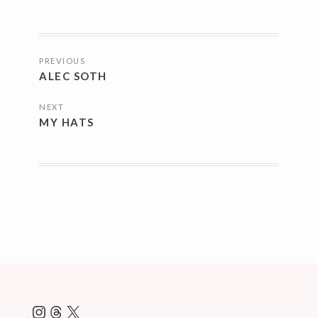
投
PREVIOUS
稿
ALEC SOTH
ナ
NEXT
ビ
MY HATS
ゲ
ー
シ
ョ
ン
Instagram
Threads
X